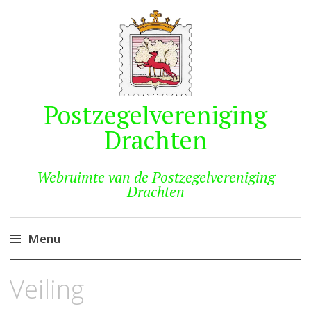
Postzegelvereniging
Drachten
Webruimte van de Postzegelvereniging
Drachten
Menu
Naar
Veiling
de
inhoud